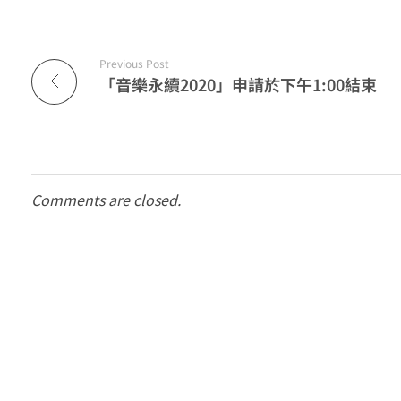
於
十
Previous Post
「音樂永續2020」申請於下午1:00結束
一
月
二
Comments are closed.
十
日
完
結