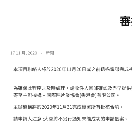
審
審
17 11 月, 2020
新聞
批
本項目聯絡人將於2020年11月20日或之前透過電郵完
程
為確保此程序之及時處理，請收件人回郵確認及盡早提供完
寄至主辦機構 – 國際唱片業協會(香港會)有限公司。
序
主辦機構將於2020年11月31完成簽署所有批核合約。
將
請申請人注意 :大會將不另行通知未能成功的申請個案。